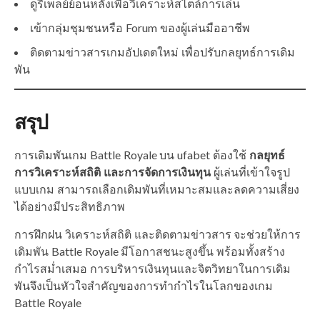
ดูรีเพลย์ย้อนหลังเพื่อวิเคราะห์สไตล์การเล่น
เข้ากลุ่มชุมชนหรือ Forum ของผู้เล่นมืออาชีพ
ติดตามข่าวสารเกมอัปเดตใหม่ เพื่อปรับกลยุทธ์การเดิม
พัน
สรุป
การเดิมพันเกม Battle Royale บน ufabet ต้องใช้
กลยุทธ์
การวิเคราะห์สถิติ และการจัดการเงินทุน
ผู้เล่นที่เข้าใจรูป
แบบเกม สามารถเลือกเดิมพันที่เหมาะสมและลดความเสี่ยง
ได้อย่างมีประสิทธิภาพ
การฝึกฝน วิเคราะห์สถิติ และติดตามข่าวสาร จะช่วยให้การ
เดิมพัน Battle Royale มีโอกาสชนะสูงขึ้น พร้อมทั้งสร้าง
กำไรสม่ำเสมอ การบริหารเงินทุนและจิตวิทยาในการเดิม
พันจึงเป็นหัวใจสำคัญของการทำกำไรในโลกของเกม
Battle Royale