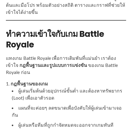
ต้นและมือโปร พร้อมตัวอย่างสถิติ ตารางและกราฟที่ช่วยให้
เข้าใจได้ง่ายขึ้น
ทำความเข้าใจกับเกม Battle
Royale
แทงเกม Battle Royale เพื่อการเดิมพันที่แม่นยำ เราต้อง
เข้าใจ
กฎพื้นฐานและรูปแบบการแข่งขัน
ของเกม Battle
Royale ก่อน
กฎพื้นฐานของเกม
ผู้เล่นเริ่มต้นด้วยอุปกรณ์ขั้นต่ำ และต้องหาทรัพยากร
(Loot) เพื่อเอาตัวรอด
แผนที่จะค่อยๆ ลดขนาดเพื่อบังคับให้ผู้เล่นเข้ามาเจอ
กัน
ผู้เล่นหรือทีมที่ถูกกำจัดหมดจะออกจากเกมทันที