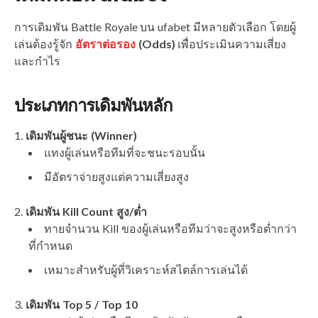
การเดิมพัน Battle Royale บน ufabet มีหลายตัวเลือก โดยผู้
เล่นต้องรู้จัก
อัตราต่อรอง
(Odds)
เพื่อประเมินความเสี่ยง
และกำไร
ประเภทการเดิมพันหลัก
เดิมพันผู้ชนะ (Winner)
แทงผู้เล่นหรือทีมที่จะชนะรอบนั้น
มีอัตราจ่ายสูงแต่ความเสี่ยงสูง
เดิมพัน Kill Count สูง/ต่ำ
ทายจำนวน Kill ของผู้เล่นหรือทีมว่าจะสูงหรือต่ำกว่า
ที่กำหนด
เหมาะสำหรับผู้ที่วิเคราะห์สไตล์การเล่นได้
เดิมพัน Top 5 / Top 10