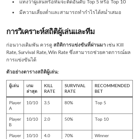
แทงว่าผู้เล่นหรือทีมจะติดอันดับ Top 5 หรือ Top 10
มีความเสี่ยงต่ำและสามารถทำกำไรได้สม่ำเสมอ
การวิเคราะห์สถิติผู้เล่นและทีม
ก่อนวางเดิมพัน ควรดู
สถิติการแข่งขันที่ผ่านมา
เช่น Kill
Rate, Survival Rate, Win Rate ซึ่งสามารถช่วยคาดการณ์ผล
การแข่งขันได้
ตัวอย่างตารางสถิติผู้เล่น:
ผู้เล่น
เกม
KILL
SURVIVAL
RECOMMENDED
ล่าสุด
RATE
RATE
BET
Player
10/10
3.5
80%
Top 5
A
Player
10/10
2.0
50%
Top 10
B
Player
10/10
4.0
70%
Winner