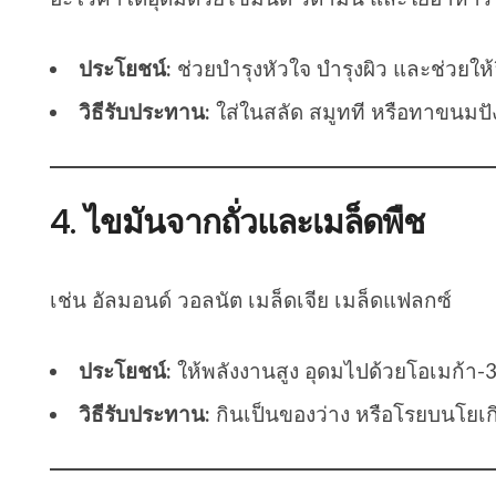
ประโยชน์:
ช่วยบำรุงหัวใจ บำรุงผิว และช่วยให้
วิธีรับประทาน:
ใส่ในสลัด สมูทที หรือทาขนมปั
4.
ไขมันจากถั่วและเมล็ดพืช
เช่น อัลมอนด์ วอลนัต เมล็ดเจีย เมล็ดแฟลกซ์
ประโยชน์:
ให้พลังงานสูง อุดมไปด้วยโอเมก้า
วิธีรับประทาน:
กินเป็นของว่าง หรือโรยบนโยเก