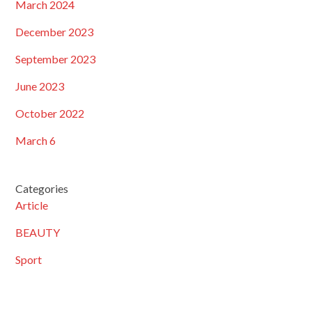
March 2024
December 2023
September 2023
June 2023
October 2022
March 6
Categories
Article
BEAUTY
Sport