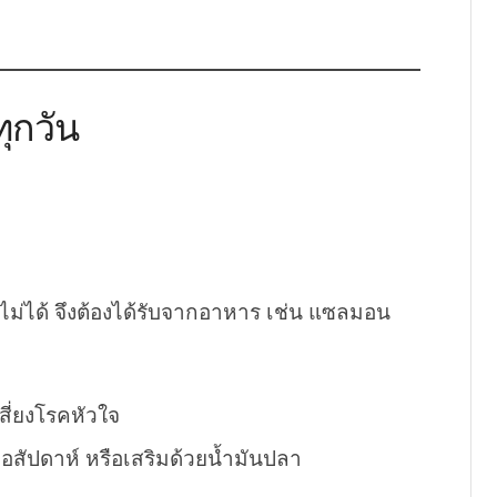
ทุกวัน
งไม่ได้ จึงต้องได้รับจากอาหาร เช่น แซลมอน
ี่ยงโรคหัวใจ
่อสัปดาห์ หรือเสริมด้วยน้ำมันปลา