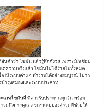
นคำว่า ไขมัน แล้วรู้สึกกังวล เพราะมักเชื่อม
ต่ความจริงแล้ว ไขมันไม่ได้ร้ายไปทั้งหมด
ื่อให้ระบบต่าง ๆ ทำงานได้อย่างสมบูรณ์ ไม่ว่า
อการบำรุงสมองและระบบประสาท
ระเภทไขมันดี
ที่ควรรับประทานทุกวัน พร้อม
 รวมถึงการดูแลสุขภาพแบบองค์รวมที่ช่วยให้