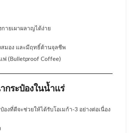
างกายเผาผลาญได้ง่าย
สมอง และมีฤทธิ์ต้านจุลชีพ
ฟ (Bulletproof Coffee)
กระป๋องในน้ำแร่
ที่ดีจะช่วยให้ได้รับโอเมก้า-3 อย่างต่อเนื่อง
ง