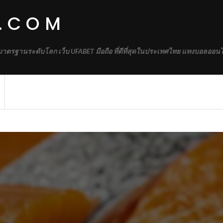
.COM
้มาตรฐานระดับโลก เว็บ UFABET มือถือ ที่ดีที่สุดในประเทศไทย แทงบอลออนไ