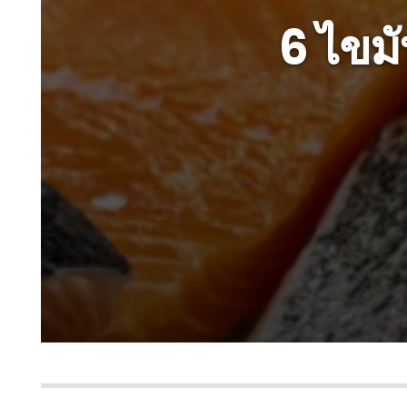
6 ไขมั