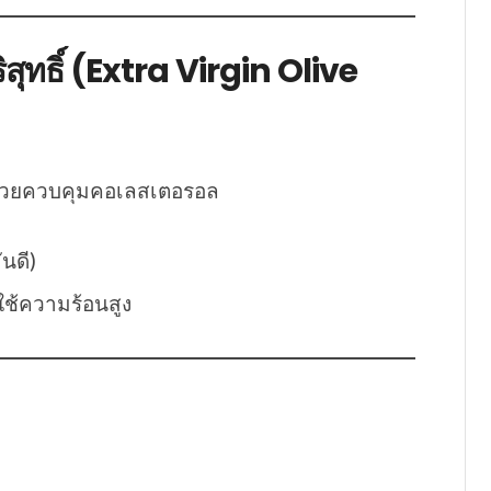
ุทธิ์ (Extra Virgin Olive
ี่ช่วยควบคุมคอเลสเตอรอล
นดี)
ใช้ความร้อนสูง