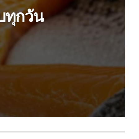
บทุกวัน