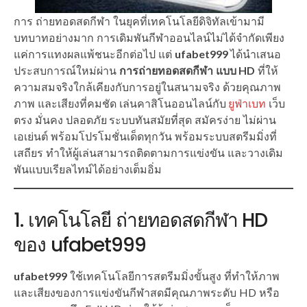
การ ถ่ายทอดสดกีฬา ในยุคที่เทคโนโลยีดิจิทัลเข้ามามี
บทบาทอย่างมาก การเดิมพันกีฬาออนไลน์ไม่ได้จำกัดเพียง
แค่การแทงผลแพ้ชนะอีกต่อไป แต่
ufabet999
ได้นำเสนอ
ประสบการณ์ใหม่ผ่าน
การถ่ายทอดสดกีฬา แบบ HD
ที่ให้
ความสมจริงใกล้เคียงกับการอยู่ในสนามจริง ด้วยคุณภาพ
ภาพ และเสียงที่คมชัด เล่นคาสิโนออนไลน์กับ
ยูฟ่าเบท
เว็บ
ตรง มั่นคง ปลอดภัย ระบบทันสมัยที่สุด สมัครง่าย ไม่ผ่าน
เอเย่นต์ พร้อมโปรโมชั่นเด็ดทุกวัน พร้อมระบบสตรีมมิ่งที่
เสถียร ทำให้ผู้เล่นสามารถติดตามการแข่งขัน และวางเดิม
พันแบบเรียลไทม์ได้อย่างเต็มอิ่ม
1. เทคโนโลยี ถ่ายทอดสดกีฬา HD
ของ ufabet999
ufabet999
ใช้เทคโนโลยีการสตรีมมิ่งขั้นสูง ที่ทำให้ภาพ
และเสียงของการแข่งขันกีฬาสดมีคุณภาพระดับ HD หรือ