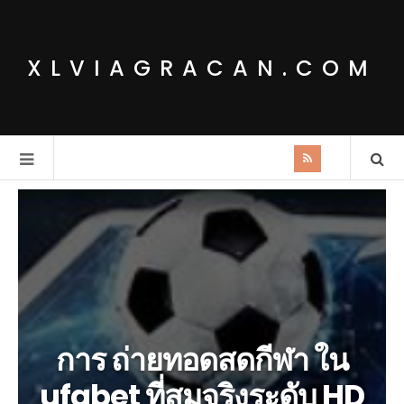
XLVIAGRACAN.COM
การ ถ่ายทอดสดกีฬา ใน
ufabet ที่สมจริงระดับ HD