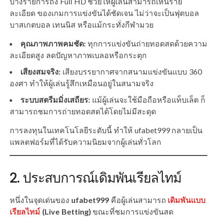
บางรายการถึง Full HD ช่วยให้ผู้เล่นสามารถเห็นราย
ละเอียด ของเกมการแข่งขันได้ชัดเจน ไม่ว่าจะเป็นฟุตบอล
บาสเกตบอล เทนนิส หรือแม้กระทั่งกีฬามวย
คุณภาพภาพคมชัด:
ทุกการแข่งขันถ่ายทอดสดด้วยความ
ละเอียดสูง ลดปัญหาภาพเบลอหรือกระตุก
เสียงสมจริง:
เสียงบรรยากาศจากสนามแข่งขันแบบ 360
องศา ทำให้ผู้เล่นรู้สึกเหมือนอยู่ในสนามจริง
ระบบสตรีมมิ่งเสถียร:
แม้ผู้เล่นจะใช้มือถือหรือแท็บเล็ต ก็
สามารถชมการถ่ายทอดสดได้โดยไม่มีสะดุด
การลงทุนในเทคโนโลยีระดับนี้ ทำให้ ufabet999 กลายเป็น
แพลตฟอร์มที่ได้รับความนิยมจากผู้เล่นทั่วโลก
2. ประสบการณ์เดิมพันเรียลไทม์
หนึ่งในจุดเด่นของ
ufabet999
คือผู้เล่นสามารถ
เดิมพันแบบ
เรียลไทม์
(Live Betting)
ขณะที่ชมการแข่งขันสด