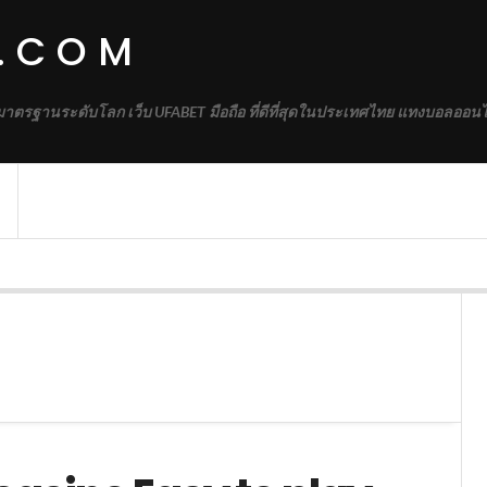
.COM
้มาตรฐานระดับโลก เว็บ UFABET มือถือ ที่ดีที่สุดในประเทศไทย แทงบอลออนไ