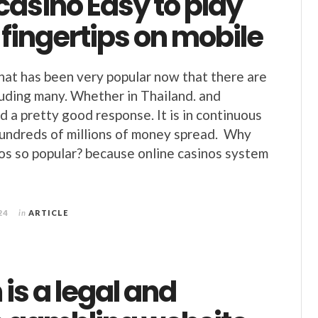
casino Easy to play
 fingertips on mobile
hat has been very popular now that there are
luding many. Whether in Thailand. and
d a pretty good response. It is in continuous
undreds of millions of money spread. Why
nos so popular? because online casinos system
24
in
ARTICLE
is a legal and