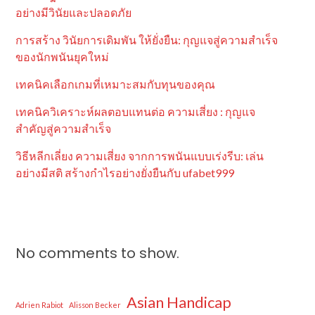
อย่างมีวินัยและปลอดภัย
การสร้าง วินัยการเดิมพัน ให้ยั่งยืน: กุญแจสู่ความสำเร็จ
ของนักพนันยุคใหม่
เทคนิคเลือกเกมที่เหมาะสมกับทุนของคุณ
เทคนิควิเคราะห์ผลตอบแทนต่อ ความเสี่ยง : กุญแจ
สำคัญสู่ความสำเร็จ
วิธีหลีกเลี่ยง ความเสี่ยง จากการพนันแบบเร่งรีบ: เล่น
อย่างมีสติ สร้างกำไรอย่างยั่งยืนกับ ufabet999
No comments to show.
Asian Handicap
Adrien Rabiot
Alisson Becker