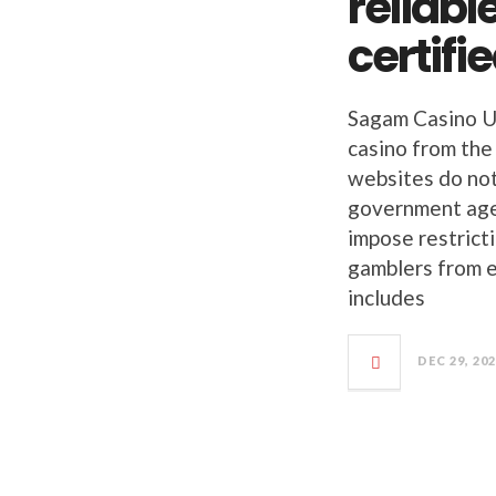
reliabl
certifi
Sagam Casino Ut
casino from the
websites do not
government age
impose restrict
gamblers from ea
includes
DEC 29, 20