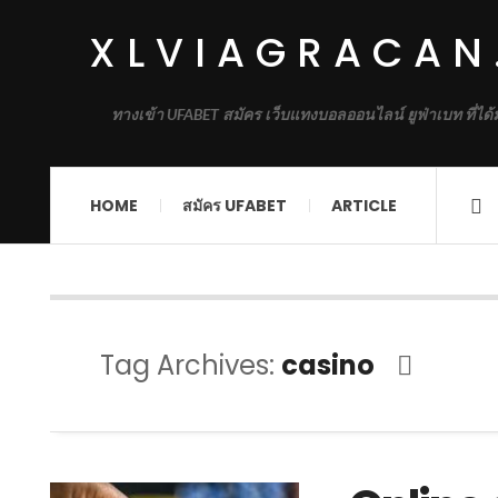
XLVIAGRACAN
ทางเข้า UFABET สมัคร เว็บแทงบอลออนไลน์ ยูฟ่าเบท ที่ได
HOME
สมัคร UFABET
ARTICLE
Tag Archives:
casino