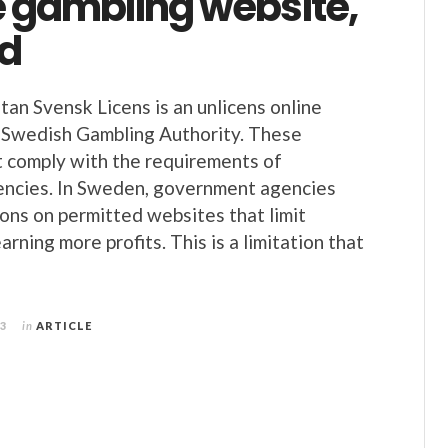
e gambling website,
ed
an Svensk Licens is an unlicens online
 Swedish Gambling Authority. These
 comply with the requirements of
ncies. In Sweden, government agencies
ions on permitted websites that limit
rning more profits. This is a limitation that
23
in
ARTICLE