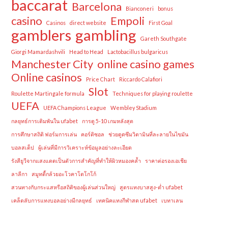
baccarat
Barcelona
Bianconeri
bonus
casino
Empoli
Casinos
direct website
First Goal
gamblers
gambling
Gareth Southgate
Giorgi Mamardashvili
Head to Head
Lactobacillus bulgaricus
Manchester City
online casino games
Online casinos
Price Chart
Riccardo Calafiori
Slot
Roulette Martingale formula
Techniques for playing roulette
UEFA
UEFA Champions League
Wembley Stadium
กลยุทธ์การเดิมพันใน ufabet
การดู 5-10 เกมหลังสุด
การศึกษาสถิติ ฟอร์มการเล่น
คอร์ติซอล
ช่วยดูดซึมวิตามินที่ละลายในไขมัน
บอลสเต็ป
ผู้เล่นที่มีการวิเคราะห์ข้อมูลอย่างละเอียด
รังสียูวีจากแสงแดดเป็นตัวการสำคัญที่ทำให้ผิวหมองคล้ำ
ราคาต่อรองเอเชีย
ลาลีกา
สมูทตี้กล้วยอะโวคาโดโกโก้
สวนทางกับกระแสหรือสถิติของผู้เล่นส่วนใหญ่
สูตรแทงบาสสูง-ต่ำ ufabet
เคล็ดลับการแทงบอลอย่างมีกลยุทธ์
เทคนิคแทงกีฬาสด ufabet
เบทาเลน