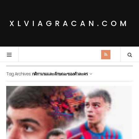
XLVIAGRACAN.COM
Tag Archives:
กติกาเกมและลักษณะของตัวละคร