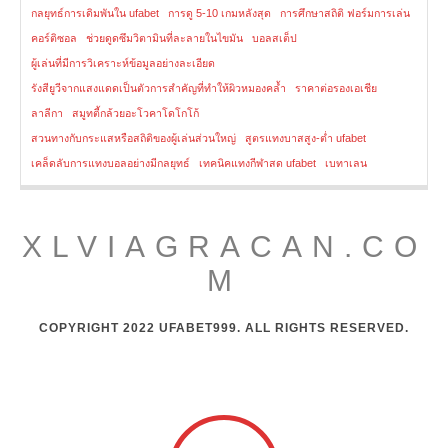
กลยุทธ์การเดิมพันใน ufabet
การดู 5-10 เกมหลังสุด
การศึกษาสถิติ ฟอร์มการเล่น
คอร์ติซอล
ช่วยดูดซึมวิตามินที่ละลายในไขมัน
บอลสเต็ป
ผู้เล่นที่มีการวิเคราะห์ข้อมูลอย่างละเอียด
รังสียูวีจากแสงแดดเป็นตัวการสำคัญที่ทำให้ผิวหมองคล้ำ
ราคาต่อรองเอเชีย
ลาลีกา
สมูทตี้กล้วยอะโวคาโดโกโก้
สวนทางกับกระแสหรือสถิติของผู้เล่นส่วนใหญ่
สูตรแทงบาสสูง-ต่ำ ufabet
เคล็ดลับการแทงบอลอย่างมีกลยุทธ์
เทคนิคแทงกีฬาสด ufabet
เบทาเลน
XLVIAGRACAN.CO
M
COPYRIGHT 2022 UFABET999. ALL RIGHTS RESERVED.