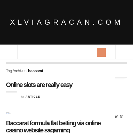
XLVIAGRACAN.COM
Tag Archives:
baccarat
Online slots are really easy
in
ARTICLE
Baccarat formula flat betting via online
casino website sagaming