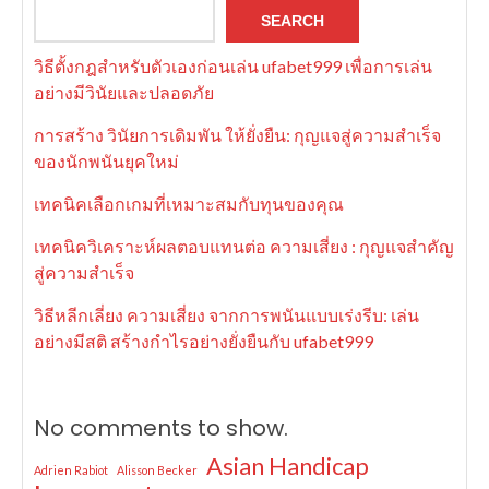
SEARCH
วิธีตั้งกฎสำหรับตัวเองก่อนเล่น ufabet999 เพื่อการเล่น
อย่างมีวินัยและปลอดภัย
การสร้าง วินัยการเดิมพัน ให้ยั่งยืน: กุญแจสู่ความสำเร็จ
ของนักพนันยุคใหม่
เทคนิคเลือกเกมที่เหมาะสมกับทุนของคุณ
เทคนิควิเคราะห์ผลตอบแทนต่อ ความเสี่ยง : กุญแจสำคัญ
สู่ความสำเร็จ
วิธีหลีกเลี่ยง ความเสี่ยง จากการพนันแบบเร่งรีบ: เล่น
อย่างมีสติ สร้างกำไรอย่างยั่งยืนกับ ufabet999
No comments to show.
Asian Handicap
Adrien Rabiot
Alisson Becker