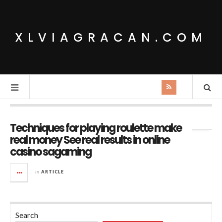
XLVIAGRACAN.COM
Tag Archives:
Roulette Martingale formula
Techniques for playing roulette make
real money See real results in online
casino sagaming
in
ARTICLE
Search