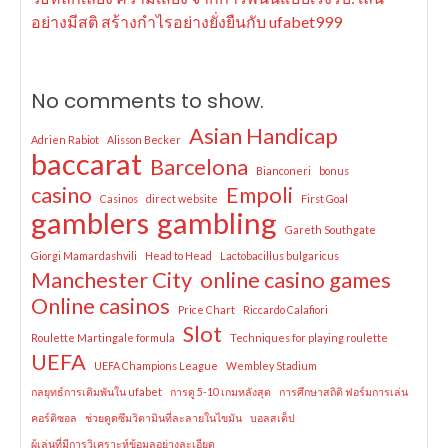
อย่างมีสติ สร้างกำไรอย่างยั่งยืนกับ ufabet999
No comments to show.
Asian Handicap
Adrien Rabiot
Alisson Becker
baccarat
Barcelona
Bianconeri
bonus
casino
Empoli
Casinos
direct website
First Goal
gamblers
gambling
Gareth Southgate
Giorgi Mamardashvili
Head to Head
Lactobacillus bulgaricus
Manchester City
online casino games
Online casinos
Price Chart
Riccardo Calafiori
Slot
Roulette Martingale formula
Techniques for playing roulette
UEFA
UEFA Champions League
Wembley Stadium
กลยุทธ์การเดิมพันใน ufabet
การดู 5-10 เกมหลังสุด
การศึกษาสถิติ ฟอร์มการเล่น
คอร์ติซอล
ช่วยดูดซึมวิตามินที่ละลายในไขมัน
บอลสเต็ป
ผู้เล่นที่มีการวิเคราะห์ข้อมูลอย่างละเอียด