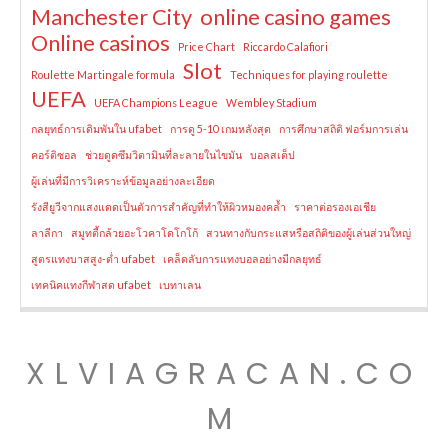
Manchester City
online casino games
Online casinos
Price Chart
Riccardo Calafiori
Slot
Roulette Martingale formula
Techniques for playing roulette
UEFA
UEFA Champions League
Wembley Stadium
กลยุทธ์การเดิมพันใน ufabet
การดู 5-10 เกมหลังสุด
การศึกษาสถิติ ฟอร์มการเล่น
คอร์ติซอล
ช่วยดูดซึมวิตามินที่ละลายในไขมัน
บอลสเต็ป
ผู้เล่นที่มีการวิเคราะห์ข้อมูลอย่างละเอียด
รังสียูวีจากแสงแดดเป็นตัวการสำคัญที่ทำให้ผิวหมองคล้ำ
ราคาต่อรองเอเชีย
ลาลีกา
สมูทตี้กล้วยอะโวคาโดโกโก้
สวนทางกับกระแสหรือสถิติของผู้เล่นส่วนใหญ่
สูตรแทงบาสสูง-ต่ำ ufabet
เคล็ดลับการแทงบอลอย่างมีกลยุทธ์
เทคนิคแทงกีฬาสด ufabet
เบทาเลน
XLVIAGRACAN.CO
M