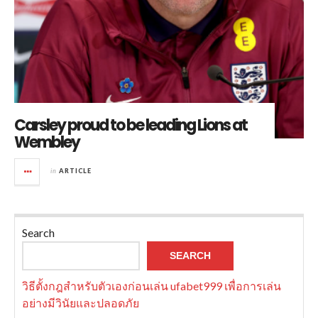
Carsley proud to be leading Lions at
Wembley
in
ARTICLE
Search
SEARCH
วิธีตั้งกฎสำหรับตัวเองก่อนเล่น ufabet999 เพื่อการเล่น
อย่างมีวินัยและปลอดภัย