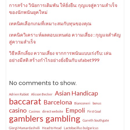
การสร้าง วินัยการเดิมพัน ให้ยั่งยืน: กุญแจสู่ความสำเร็จ
ของนักพนันยุคใหม่
เทคนิคเลือกเกมที่เหมาะสมกับทุนของคุณ
เทคนิควิเคราะห์ผลตอบแทนต่อ ความเสี่ยง : กุญแจสำคัญ
สู่ความสำเร็จ
วิธีหลีกเลี่ยง ความเสี่ยง จากการพนันแบบเร่งรีบ: เล่น
อย่างมีสติ สร้างกำไรอย่างยั่งยืนกับ ufabet999
No comments to show.
Asian Handicap
Adrien Rabiot
Alisson Becker
baccarat
Barcelona
Bianconeri
bonus
casino
Empoli
Casinos
direct website
First Goal
gamblers
gambling
Gareth Southgate
Giorgi Mamardashvili
Head to Head
Lactobacillus bulgaricus