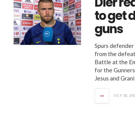
Dier re
to get 
guns
Spurs defender E
from the defea
Battle at the E
for the Gunners
Jesus and Grani
OCT 02, 20