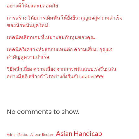
อย่างมีวินัยและปลอดภัย
การสร้าง วินัยการเดิมพัน ให้ยั่งยืน: กุญแจสู่ความสำเร็จ
ของนักพนันยุคใหม่
เทคนิคเลือกเกมที่เหมาะสมกับทุนของคุณ
เทคนิควิเคราะห์ผลตอบแทนต่อ ความเสี่ยง : กุญแจ
สำคัญสู่ความสำเร็จ
วิธีหลีกเลี่ยง ความเสี่ยง จากการพนันแบบเร่งรีบ: เล่น
อย่างมีสติ สร้างกำไรอย่างยั่งยืนกับ ufabet999
No comments to show.
Asian Handicap
Adrien Rabiot
Alisson Becker