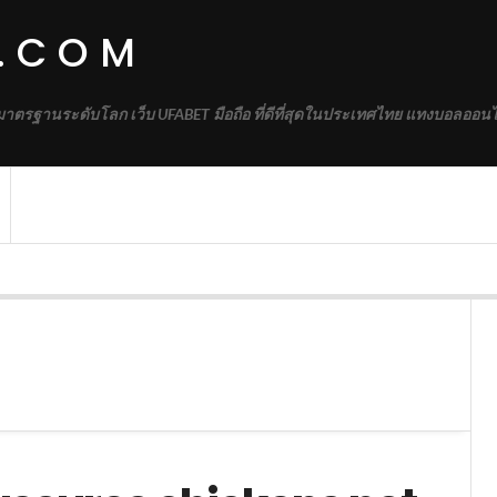
.COM
้มาตรฐานระดับโลก เว็บ UFABET มือถือ ที่ดีที่สุดในประเทศไทย แทงบอลออนไ