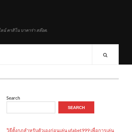
ลน์ คาสิโน บาคาร่า สล๊อต.
Search
SEARCH
วิธีตั้งกฎสำหรับตัวเองก่อนเล่น ufabet999 เพื่อการเล่น