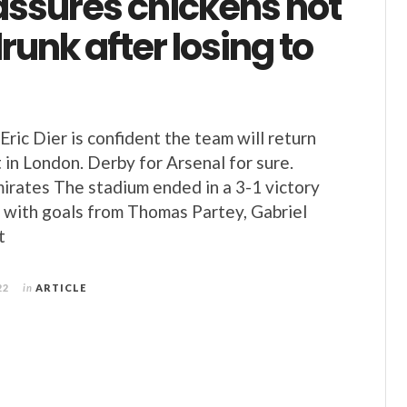
assures chickens not
drunk after losing to
ric Dier is confident the team will return
t in London. Derby for Arsenal for sure.
mirates The stadium ended in a 3-1 victory
 with goals from Thomas Partey, Gabriel
t
22
in
ARTICLE