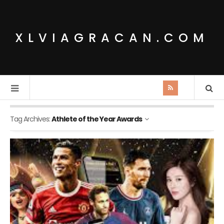
XLVIAGRACAN.COM
Tag Archives:
Athlete of the Year Awards