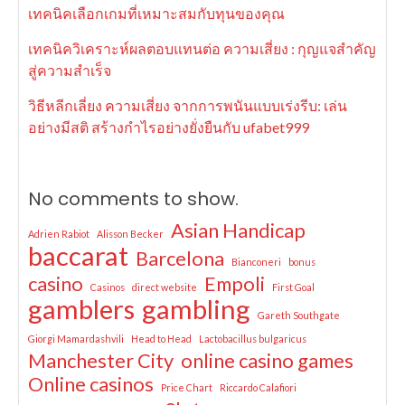
เทคนิคเลือกเกมที่เหมาะสมกับทุนของคุณ
เทคนิควิเคราะห์ผลตอบแทนต่อ ความเสี่ยง : กุญแจสำคัญ
สู่ความสำเร็จ
วิธีหลีกเลี่ยง ความเสี่ยง จากการพนันแบบเร่งรีบ: เล่น
อย่างมีสติ สร้างกำไรอย่างยั่งยืนกับ ufabet999
No comments to show.
Asian Handicap
Adrien Rabiot
Alisson Becker
baccarat
Barcelona
Bianconeri
bonus
casino
Empoli
Casinos
direct website
First Goal
gamblers
gambling
Gareth Southgate
Giorgi Mamardashvili
Head to Head
Lactobacillus bulgaricus
Manchester City
online casino games
Online casinos
Price Chart
Riccardo Calafiori