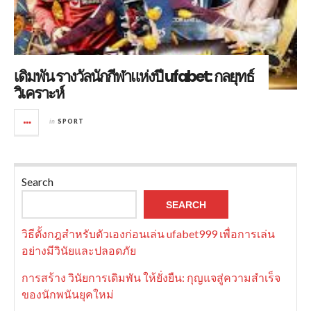
เดิมพัน รางวัลนักกีฬาแห่งปี ufabet: กลยุทธ์
วิเคราะห์
in
SPORT
Search
SEARCH
วิธีตั้งกฎสำหรับตัวเองก่อนเล่น ufabet999 เพื่อการเล่น
อย่างมีวินัยและปลอดภัย
การสร้าง วินัยการเดิมพัน ให้ยั่งยืน: กุญแจสู่ความสำเร็จ
ของนักพนันยุคใหม่