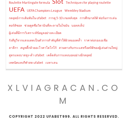
Slot
Roulette Martingale formula
Techniques for playing roulette
UEFA
UEFA Champions League
Wembley Stadium
กลยุทธ์การเดิมพันใน ufabet
การดู 5-10 เกมหลังสุด
การศึกษาสถิติ ฟอร์มการเล่น
คอร์ติซอล
ช่วยดูดซึมวิตามินที่ละลายในไขมัน
บอลสเต็ป
ผู้เล่นที่มีการวิเคราะห์ข้อมูลอย่างละเอียด
รังสียูวีจากแสงแดดเป็นตัวการสำคัญที่ทำให้ผิวหมองคล้ำ
ราคาต่อรองเอเชีย
ลาลีกา
สมูทตี้กล้วยอะโวคาโดโกโก้
สวนทางกับกระแสหรือสถิติของผู้เล่นส่วนใหญ่
สูตรแทงบาสสูง-ต่ำ ufabet
เคล็ดลับการแทงบอลอย่างมีกลยุทธ์
เทคนิคแทงกีฬาสด ufabet
เบทาเลน
XLVIAGRACAN.CO
M
COPYRIGHT 2022 UFABET999. ALL RIGHTS RESERVED.