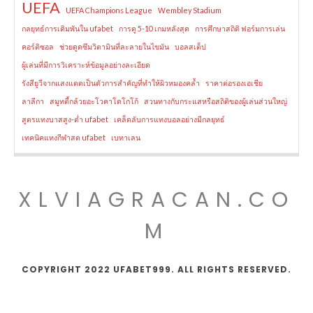
UEFA
UEFA Champions League
Wembley Stadium
กลยุทธ์การเดิมพันใน ufabet
การดู 5-10 เกมหลังสุด
การศึกษาสถิติ ฟอร์มการเล่น
คอร์ติซอล
ช่วยดูดซึมวิตามินที่ละลายในไขมัน
บอลสเต็ป
ผู้เล่นที่มีการวิเคราะห์ข้อมูลอย่างละเอียด
รังสียูวีจากแสงแดดเป็นตัวการสำคัญที่ทำให้ผิวหมองคล้ำ
ราคาต่อรองเอเชีย
ลาลีกา
สมูทตี้กล้วยอะโวคาโดโกโก้
สวนทางกับกระแสหรือสถิติของผู้เล่นส่วนใหญ่
สูตรแทงบาสสูง-ต่ำ ufabet
เคล็ดลับการแทงบอลอย่างมีกลยุทธ์
เทคนิคแทงกีฬาสด ufabet
เบทาเลน
XLVIAGRACAN.CO
M
COPYRIGHT 2022 UFABET999. ALL RIGHTS RESERVED.