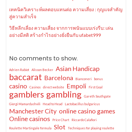
เทคนิควิเคราะห์ผลตอบแทนต่อ ความเสี่ยง : กุญแจสำคัญ
สู่ความสำเร็จ
วิธีหลีกเลี่ยง ความเสี่ยง จากการพนันแบบเร่งรีบ: เล่น
อย่างมีสติ สร้างกำไรอย่างยั่งยืนกับ ufabet999
No comments to show.
Asian Handicap
Adrien Rabiot
Alisson Becker
baccarat
Barcelona
Bianconeri
bonus
casino
Empoli
Casinos
direct website
First Goal
gamblers
gambling
Gareth Southgate
Giorgi Mamardashvili
Head to Head
Lactobacillus bulgaricus
Manchester City
online casino games
Online casinos
Price Chart
Riccardo Calafiori
Slot
Roulette Martingale formula
Techniques for playing roulette