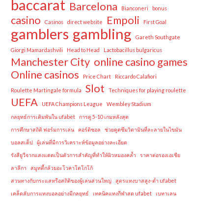
baccarat
Barcelona
Bianconeri
bonus
casino
Empoli
Casinos
direct website
First Goal
gamblers
gambling
Gareth Southgate
Giorgi Mamardashvili
Head to Head
Lactobacillus bulgaricus
Manchester City
online casino games
Online casinos
Price Chart
Riccardo Calafiori
Slot
Roulette Martingale formula
Techniques for playing roulette
UEFA
UEFA Champions League
Wembley Stadium
กลยุทธ์การเดิมพันใน ufabet
การดู 5-10 เกมหลังสุด
การศึกษาสถิติ ฟอร์มการเล่น
คอร์ติซอล
ช่วยดูดซึมวิตามินที่ละลายในไขมัน
บอลสเต็ป
ผู้เล่นที่มีการวิเคราะห์ข้อมูลอย่างละเอียด
รังสียูวีจากแสงแดดเป็นตัวการสำคัญที่ทำให้ผิวหมองคล้ำ
ราคาต่อรองเอเชีย
ลาลีกา
สมูทตี้กล้วยอะโวคาโดโกโก้
สวนทางกับกระแสหรือสถิติของผู้เล่นส่วนใหญ่
สูตรแทงบาสสูง-ต่ำ ufabet
เคล็ดลับการแทงบอลอย่างมีกลยุทธ์
เทคนิคแทงกีฬาสด ufabet
เบทาเลน