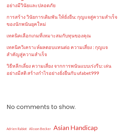
อย่างมีวินัยและปลอดภัย
การสร้าง วินัยการเดิมพัน ให้ยั่งยืน: กุญแจสู่ความสำเร็จ
ของนักพนันยุคใหม่
เทคนิคเลือกเกมที่เหมาะสมกับทุนของคุณ
เทคนิควิเคราะห์ผลตอบแทนต่อ ความเสี่ยง : กุญแจ
สำคัญสู่ความสำเร็จ
วิธีหลีกเลี่ยง ความเสี่ยง จากการพนันแบบเร่งรีบ: เล่น
อย่างมีสติ สร้างกำไรอย่างยั่งยืนกับ ufabet999
No comments to show.
Asian Handicap
Adrien Rabiot
Alisson Becker