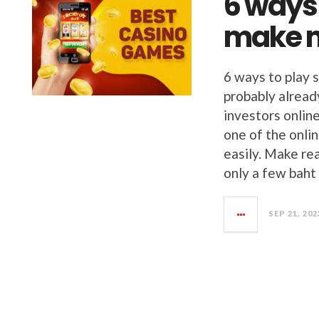
6 ways 
make 
6 ways to play
probably alrea
investors online
one of the onli
easily. Make re
only a few baht
SEP 21, 202