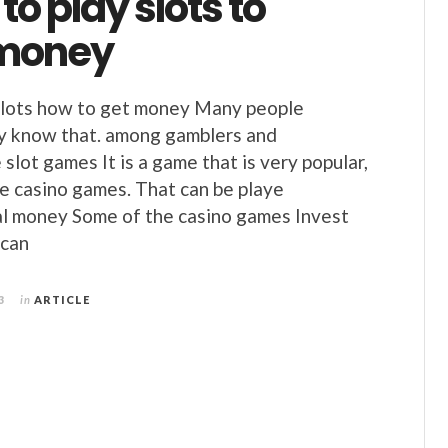
to play slots to
money
 slots how to get money Many people
dy know that. among gamblers and
 slot games It is a game that is very popular,
ne casino games. That can be playe
al money Some of the casino games Invest
 can
3
in
ARTICLE