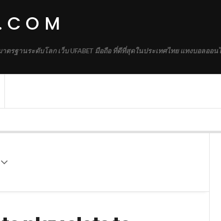
.COM
้มาตรฐานระดับโลก เว็บ UFABET มือถือ ที่ดีที่สุดในประเทศไทย แทงบอลออนไ