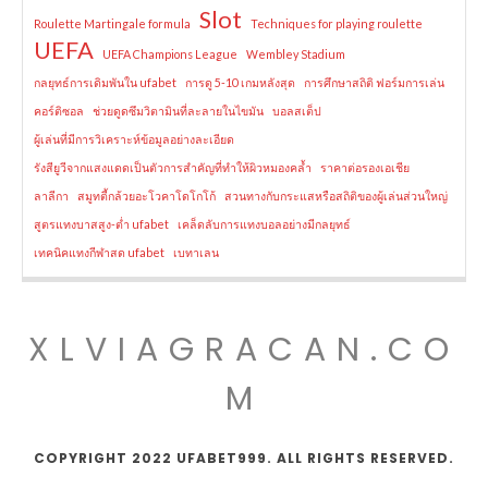
Slot
Roulette Martingale formula
Techniques for playing roulette
UEFA
UEFA Champions League
Wembley Stadium
กลยุทธ์การเดิมพันใน ufabet
การดู 5-10 เกมหลังสุด
การศึกษาสถิติ ฟอร์มการเล่น
คอร์ติซอล
ช่วยดูดซึมวิตามินที่ละลายในไขมัน
บอลสเต็ป
ผู้เล่นที่มีการวิเคราะห์ข้อมูลอย่างละเอียด
รังสียูวีจากแสงแดดเป็นตัวการสำคัญที่ทำให้ผิวหมองคล้ำ
ราคาต่อรองเอเชีย
ลาลีกา
สมูทตี้กล้วยอะโวคาโดโกโก้
สวนทางกับกระแสหรือสถิติของผู้เล่นส่วนใหญ่
สูตรแทงบาสสูง-ต่ำ ufabet
เคล็ดลับการแทงบอลอย่างมีกลยุทธ์
เทคนิคแทงกีฬาสด ufabet
เบทาเลน
XLVIAGRACAN.CO
M
COPYRIGHT 2022 UFABET999. ALL RIGHTS RESERVED.