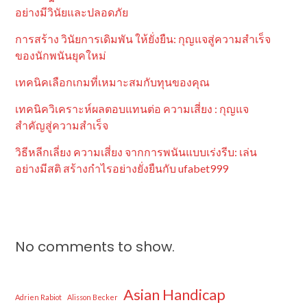
อย่างมีวินัยและปลอดภัย
การสร้าง วินัยการเดิมพัน ให้ยั่งยืน: กุญแจสู่ความสำเร็จ
ของนักพนันยุคใหม่
เทคนิคเลือกเกมที่เหมาะสมกับทุนของคุณ
เทคนิควิเคราะห์ผลตอบแทนต่อ ความเสี่ยง : กุญแจ
สำคัญสู่ความสำเร็จ
วิธีหลีกเลี่ยง ความเสี่ยง จากการพนันแบบเร่งรีบ: เล่น
อย่างมีสติ สร้างกำไรอย่างยั่งยืนกับ ufabet999
No comments to show.
Asian Handicap
Adrien Rabiot
Alisson Becker