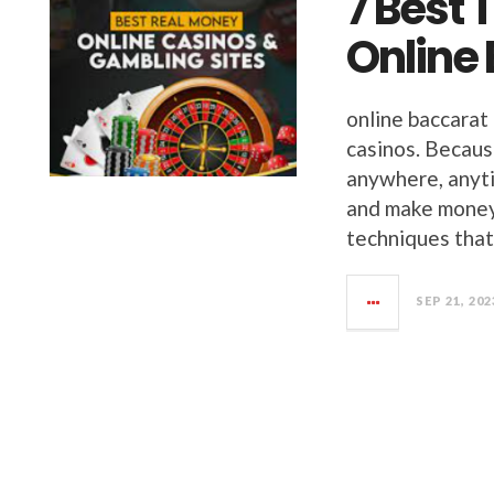
7 Best 
Online 
online baccarat 
casinos. Becaus
anywhere, anyti
and make money
techniques that
SEP 21, 202